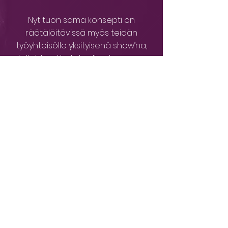
Nyt tuon sama konsepti on
räätälöitävissä myös teidän
työyhteisölle yksityisenä show’na,
jollaista ette takuulla ole ennen
kokeneet. Rakennamme visuaaliset
elementit, ääniefektit, taikuudet,
teeman ja tunnelman juuri teidän
brändille sopivaksi.
Ota yhteyttä, niin kerron lisää, miten
saamme järjestettyä myös teidän
työpaikalle interaktiivisia ihmeitä ja
viihdettä.
Tästä virtuaalielämyksestä ei
kannata jäädä paitsi!