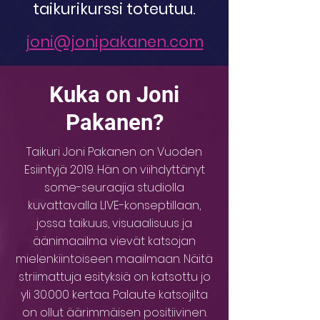
taikurikurssi toteutuu.
joni@jonipakanen.com
Kuka on Joni
Pakanen?
Taikuri Joni Pakanen on Vuoden
Esiintyjä 2019. Hän on viihdyttänyt
some-seuraajia studiolla
kuvattavalla LIVE-konseptillaan,
jossa taikuus, visuaalisuus ja
äänimaailma vievät katsojan
mielenkiintoiseen maailmaan. Näitä
striimattuja esityksiä on katsottu jo
yli 30.000 kertaa. Palaute katsojilta
on ollut äärimmäisen positiivinen.