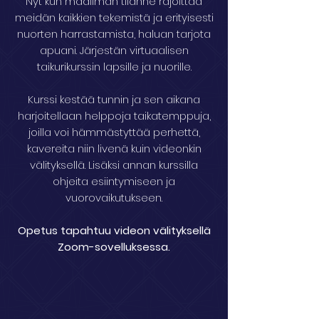
Nyt kun maailman tilanne rajoittaa
meidän kaikkien tekemistä ja erityisesti
nuorten harrastamista, haluan tarjota
apuani. Järjestän virtuaalisen
taikurikurssin lapsille ja nuorille.
Kurssi kestää tunnin ja sen aikana
harjoitellaan helppoja taikatemppuja,
joilla voi hämmästyttää perhettä,
kavereita niin livenä kuin videonkin
välityksellä. Lisäksi annan kurssilla
ohjeita esiintymiseen ja
vuorovaikutukseen.
Opetus tapahtuu videon välityksellä
Zoom-sovelluksessa.