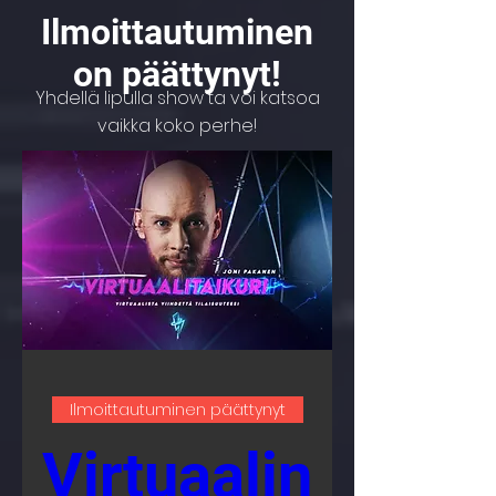
Ilmoittautuminen
on päättynyt!
Yhdellä lipulla show'ta voi katsoa
vaikka koko perhe!
Ilmoittautuminen päättynyt
Virtuaalin