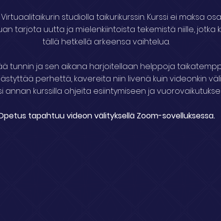
Virtuaalitaikurin studiolla taikurikurssin. Kurssi ei maksa osall
an tarjota uutta ja mielenkiintoista tekemistä niille, jotka
tällä hetkellä arkeensa vaihtelua.
ää tunnin ja sen aikana harjoitellaan helppoja taikatemppuj
tyttää perhettä, kavereita niin livenä kuin videonkin välit
si annan kurssilla ohjeita esiintymiseen ja vuorovaikutukse
Opetus tapahtuu videon välityksellä Zoom-sovelluksessa.