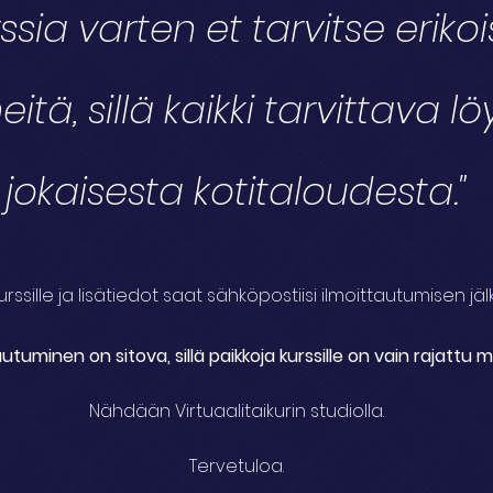
rssia varten et tarvitse erikoi
eitä, sillä kaikki tarvittava lö
jokaisesta kotitaloudesta."
kurssille ja lisätiedot saat sähköpostiisi ilmoittautumisen jäl
autuminen on sitova, sillä paikkoja kurssille on vain rajattu 
Nähdään Virtuaalitaikurin studiolla.
Tervetuloa.