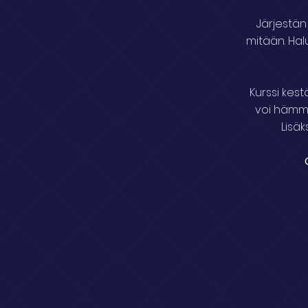
Järjestän 
mitään. Halu
Kurssi kest
voi hämmäs
Lisäk