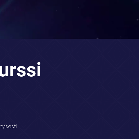
urssi
tyisesti