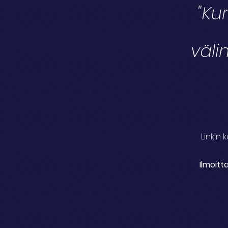
"Ku
välin
Linkin 
Ilmoitt