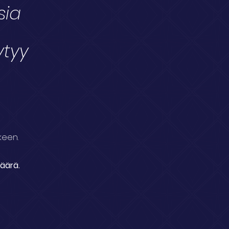
sia
ytyy
keen.
määrä.