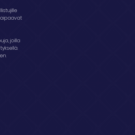
istujille
 kaipaavat
a, joilla
yksellä.
en.